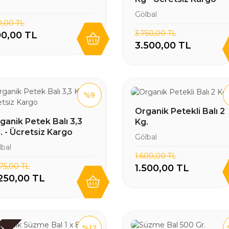
Gölbal
0,00 TL
3.750,00 TL
0,00 TL
3.500,00 TL
%9
Organik Petekli Balı 2
ganik Petek Balı 3,3
Kg.
. - Ücretsiz Kargo
Gölbal
lbal
1.600,00 TL
475,00 TL
1.500,00 TL
250,00 TL
%12