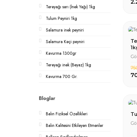
2.
Tereyağı sarı (İnek Yağı) 1kg
Tulum Peyniri 1kg
Salamura inek peyniri
Te
Salamura Keçi peyniri
1k
Kavurma 1300gr
Gö
Tereyağı inek (Beyaz) 1kg
75
7
Kavurma 700 Gr.
Bloglar
Balın Fiziksel Özellikleri
Tu
Gö
Balın Kalitesini Etkileyen Etmenler