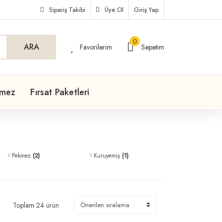
Sipariş Takibi
Üye Ol
Giriş Yap
0
ARA
Favorilerim
Sepetim
kmez
Fırsat Paketleri
Pekmez
(2)
Kuruyemiş
(1)
Toplam 24 ürün