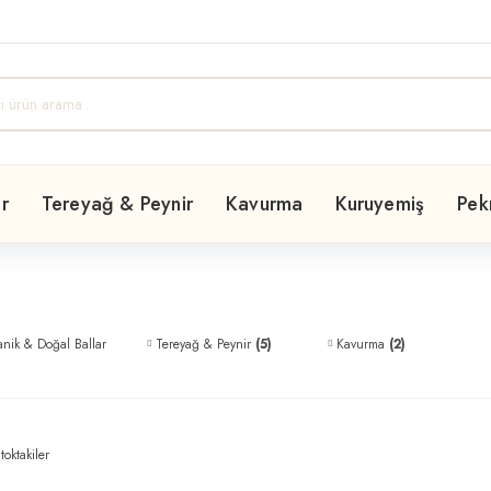
r
Tereyağ & Peynir
Kavurma
Kuruyemiş
Pe
nik & Doğal Ballar
Tereyağ & Peynir
(5)
Kavurma
(2)
toktakiler