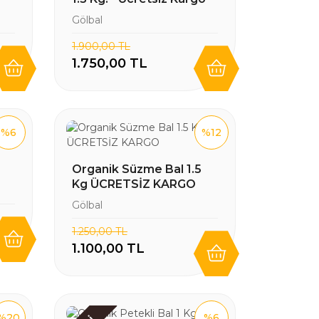
Gölbal
1.900,00 TL
1.750,00 TL
%6
%12
Organik Süzme Bal 1.5
Kg ÜCRETSİZ KARGO
Gölbal
1.250,00 TL
1.100,00 TL
%20
%6