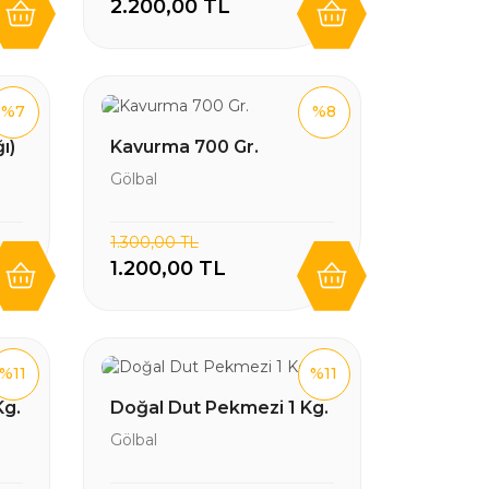
2.200,00 TL
%7
%8
ı)
Kavurma 700 Gr.
Gölbal
1.300,00 TL
1.200,00 TL
%11
%11
Kg.
Doğal Dut Pekmezi 1 Kg.
Gölbal