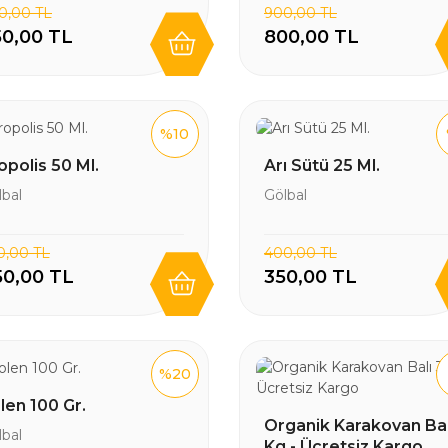
0,00 TL
900,00 TL
0,00 TL
800,00 TL
%10
opolis 50 Ml.
Arı Sütü 25 Ml.
lbal
Gölbal
0,00 TL
400,00 TL
50,00 TL
350,00 TL
%20
len 100 Gr.
Organik Karakovan Bal
lbal
Kg - Ücretsiz Kargo