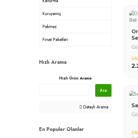
Kavurma
Kuruyemiş
Pekmez
Or
Se
Fırsat Paketleri
Ü
Gö
2.
Hızlı Arama
2.
Hızlı Ürün Arama
Ara
Sa
Detaylı Arama
Gö
En Populer Olanlar
2.