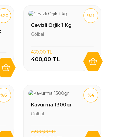
%20
%11
Cevizli Orjik 1 Kg
Gölbal
450,00 TL
400,00 TL
%6
%4
Kavurma 1300gr
Gölbal
2.300,00 TL