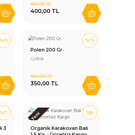
450,00 TL
400,00 TL
%13
%13
Polen 200 Gr.
Gölbal
400,00 TL
350,00 TL
%7
%8
Yeni
ı 3
Organik Karakovan Balı
1.5 Kg. - Ücretsiz Kargo