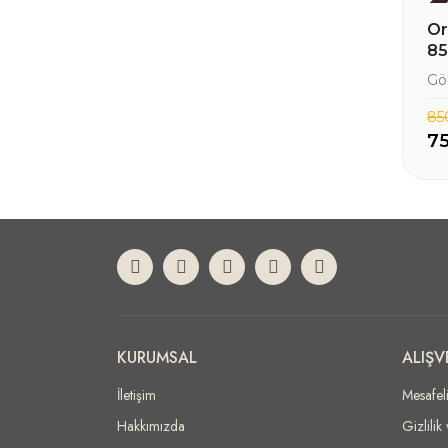
Ye
Or
85
Gö
85
75
KURUMSAL
ALIŞV
İletişim
Mesafel
Hakkımızda
Gizlilik