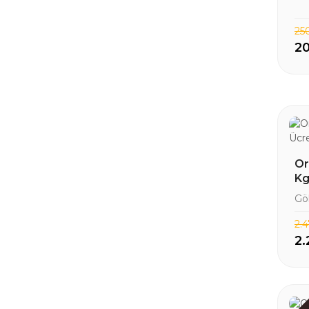
25
20
Or
Kg
Gö
2.
2.