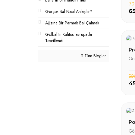
Balların Sınıflandırılması
70
65
Gerçek Bal Nasıl Anlaşılır?
Ağzına Bir Parmak Bal Çalmak
Gölbal`ın Kalitesi avrupada
Tescillendi
Pr
Tüm Bloglar
Gö
50
4
Po
Gö