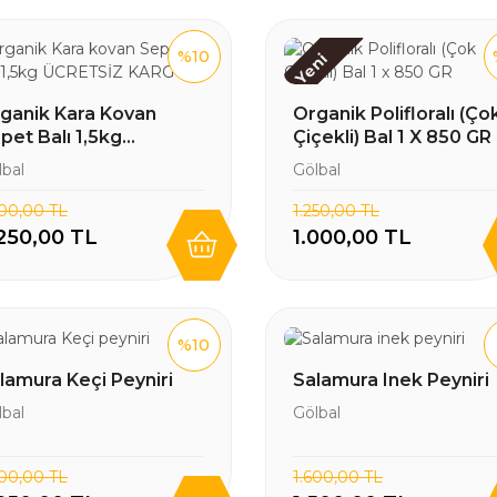
%10
Yeni
ganik Kara Kovan
Organik Polifloralı (Çok
pet Balı 1,5kg
Çiçekli) Bal 1 X 850 GR
CRETSİZ KARGO
lbal
Gölbal
500,00 TL
1.250,00 TL
250,00 TL
1.000,00 TL
%10
lamura Keçi Peyniri
Salamura Inek Peyniri
lbal
Gölbal
500,00 TL
1.600,00 TL