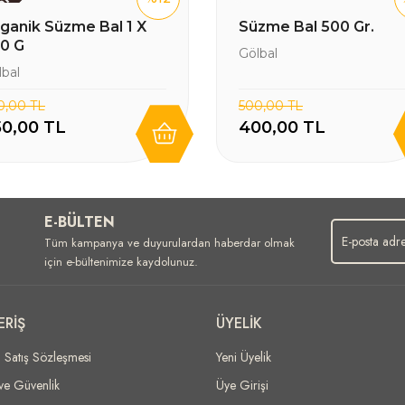
ni
ganik Süzme Bal 1 X
Süzme Bal 500 Gr.
0 G
Gölbal
lbal
0,00 TL
500,00 TL
0,00 TL
400,00 TL
E-BÜLTEN
Tüm kampanya ve duyurulardan haberdar olmak
için e-bültenimize kaydolunuz.
ERİŞ
ÜYELİK
i Satış Sözleşmesi
Yeni Üyelik
 ve Güvenlik
Üye Girişi