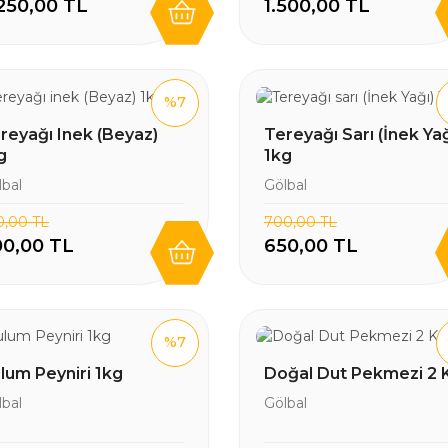
250,00 TL
1.500,00 TL
%7
reyağı Inek (Beyaz)
Tereyağı Sarı (İnek Yağ
g
1kg
lbal
Gölbal
0,00 TL
700,00 TL
00,00 TL
650,00 TL
%7
lum Peyniri 1kg
Doğal Dut Pekmezi 2 
lbal
Gölbal